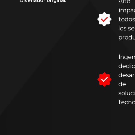
Diseñador original.
Alto
impa
todo
los s
produ
Ingen
dedic
desar
de
soluc
tecno